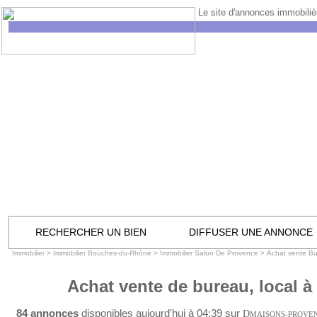
Le site d'annonces immobilièr
RECHERCHER UN BIEN
DIFFUSER UNE ANNONCE
Immobilier
>
Immobilier Bouches-du-Rhône
>
Immobilier Salon De Provence
>
Achat vente Bu
Achat vente de bureau, local 
84 annonces
disponibles aujourd'hui à 04:39 sur
D
MAISONS-PROVE