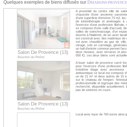
Quelques exemples de biens diffusés sur
D
MAISONS-PROVENC
A proximité du centre ville de sal
chaussée d'une ancienne savonneri
d'une superficie d'environ 70 m2. les 
de kinésithérapie et aménagés à c
l'exercice d'une profession libérale,
se compose d'une salle d'accueil, de
salles de soins/massage, d'un espa
douche à l'italienne, de wc avec lavabo
est construit avec des matériaux de q
sol avec chaudière au gaz de ville
vitrage, sols en carrelage, générate
un hall d'entrée commun permet l'acc
Salon De Provence (13)
deux niveaux, avec terrasse et pisci
000 €). ces deux biens sont actuelle
Bouches-du-Rhône
en une seule entité ou bien séparéme
A louer salon de provence carré fo
pour l'exercice d'une profession li
troisième étage avec ascenseur.
antisismique ce local est composé d'u
un de 21 m² et deux autres de 15 e
sur le chateau de l'emperi. l'immeub
professionnelle et regroupe des méde
recherché, disponible actuellement. l
pas de sinistres en cours.
Salon De Provence (13)
Bouches-du-Rhône
Local avec loyer de 760 euros ainsi q