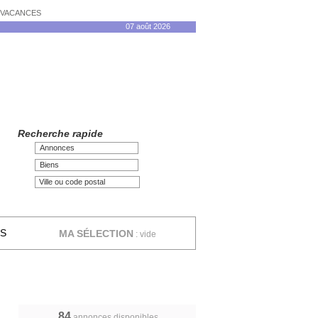
N VACANCES
07 août 2026
Recherche rapide
Annonces
Biens
ES
MA SÉLECTION
:
vide
84
annonces disponibles,