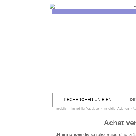
L
RECHERCHER UN BIEN
DI
Immobilier
>
Immobilier Vaucluse
>
Immobilier Avignon
>
Ac
Achat ve
84 annonces
disponibles aujourd'hui à 