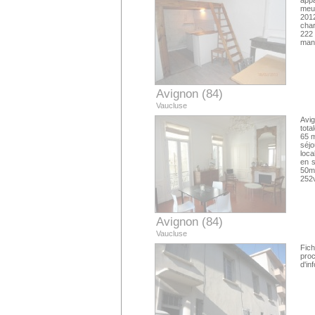
appa
meub
2012
char
222 
mand
Avignon (84)
Vaucluse
Avi
tota
65 m
séjo
loca
en s
50m²
252
Avignon (84)
Vaucluse
Fic
proc
d'in