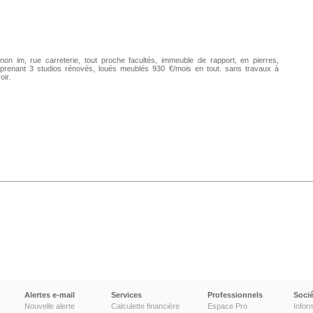
non im, rue carreterie, tout proche facultés, immeuble de rapport, en pierres,
prenant 3 studios rénovés, loués meublés 930 €/mois en tout. sans travaux à
oir.
Alertes e-mail
Services
Professionnels
Socié
Nouvelle alerte
Calculette financière
Espace Pro
Infor