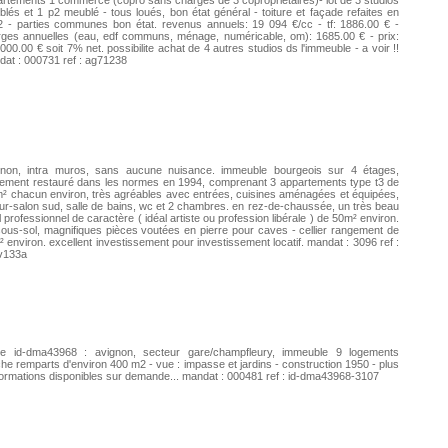
rtements 1 commerce (copro sans charges de 3 copropriétaires)- lot de 3 studios
lés et 1 p2 meublé - tous loués, bon état général - toiture et façade refaites en
 - parties communes bon état. revenus annuels: 19 094 €/cc - tf: 1886.00 € -
ges annuelles (eau, edf communs, ménage, numéricable, om): 1685.00 € - prix:
000.00 € soit 7% net. possibilite achat de 4 autres studios ds l'immeuble - a voir !!
at : 000731 ref : ag71238
gnon, intra muros, sans aucune nuisance. immeuble bourgeois sur 4 étages,
lement restauré dans les normes en 1994, comprenant 3 appartements type t3 de
² chacun environ, très agréables avec entrées, cuisines aménagées et équipées,
ur-salon sud, salle de bains, wc et 2 chambres. en rez-de-chaussée, un très beau
l professionnel de caractère ( idéal artiste ou profession libérale ) de 50m² environ.
ous-sol, magnifiques pièces voutées en pierre pour caves - cellier rangement de
 environ. excellent investissement pour investissement locatif. mandat : 3096 ref :
v133a
he id-dma43968 : avignon, secteur gare/champfleury, immeuble 9 logements
he remparts d'environ 400 m2 - vue : impasse et jardins - construction 1950 - plus
formations disponibles sur demande... mandat : 000481 ref : id-dma43968-3107