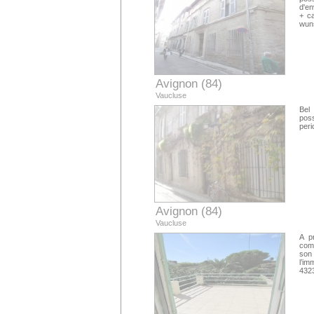
d'en
+ ca
wuns
Avignon (84)
Vaucluse
Bel
poss
peri
Avignon (84)
Vaucluse
A p
com
son
l’im
432