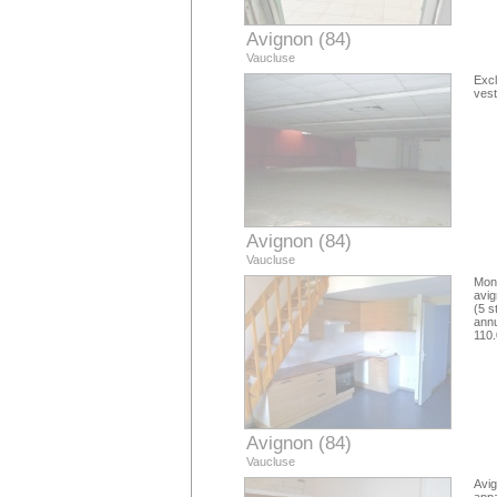
Avignon (84)
Vaucluse
Exc
vest
Avignon (84)
Vaucluse
Mont
avig
(5 s
annu
110.
Avignon (84)
Vaucluse
Avig