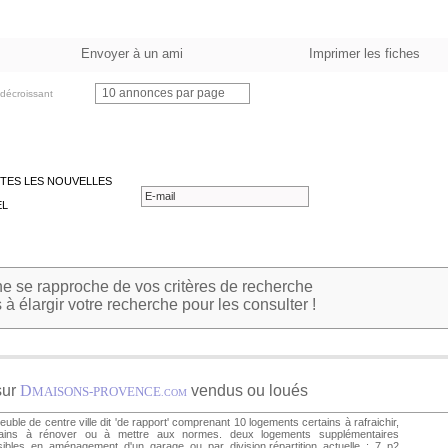
Envoyer à un ami
Imprimer les fiches
10 annonces par page
décroissant
TES LES NOUVELLES
EL
 se rapproche de vos critères de recherche
à élargir votre recherche pour les consulter !
sur
D
vendus ou loués
MAISONS-PROVENCE
.COM
uble de centre ville dit 'de rapport' comprenant 10 logements certains à rafraichir,
tains à rénover ou à mettre aux normes. deux logements supplémentaires
ibles en aménagement d'un garage ou par division.répartition actuelle : 7 p2