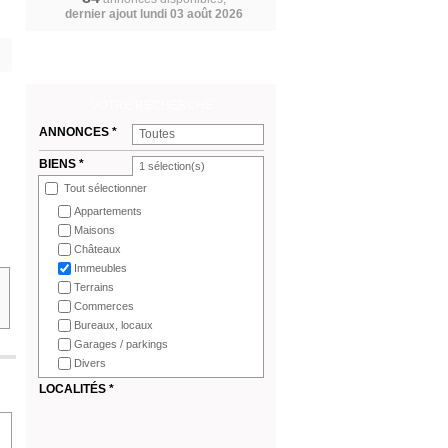
dernier ajout lundi 03 août 2026
VOTRE RECHERCHE
ANNONCES *
Toutes
BIENS *
1
sélection(s)
Tout sélectionner
Appartements
Maisons
Châteaux
Immeubles
Terrains
Commerces
Bureaux, locaux
Garages / parkings
Divers
LOCALITÉS *