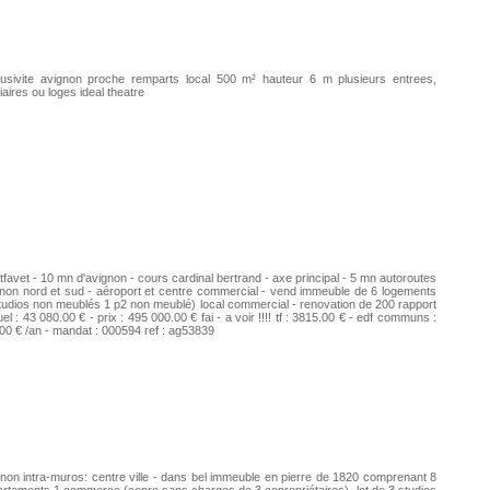
lusivite avignon proche remparts local 500 m² hauteur 6 m plusieurs entrees,
iaires ou loges ideal theatre
favet - 10 mn d'avignon - cours cardinal bertrand - axe principal - 5 mn autoroutes
non nord et sud - aéroport et centre commercial - vend immeuble de 6 logements
tudios non meublés 1 p2 non meublé) local commercial - renovation de 200 rapport
el : 43 080.00 € - prix : 495 000.00 € fai - a voir !!!! tf : 3815.00 € - edf communs :
00 € /an - mandat : 000594 ref : ag53839
non intra-muros: centre ville - dans bel immeuble en pierre de 1820 comprenant 8