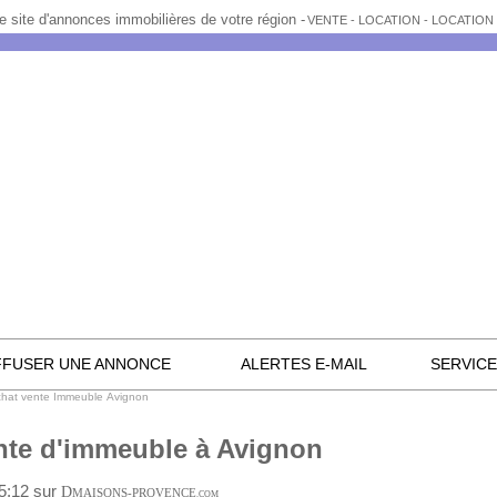
e site d'annonces immobilières de votre région -
VENTE - LOCATION - LOCATIO
FFUSER UNE ANNONCE
ALERTES E-MAIL
SERVIC
hat vente Immeuble Avignon
nte d'immeuble à Avignon
15:12 sur
D
MAISONS-PROVENCE
.COM