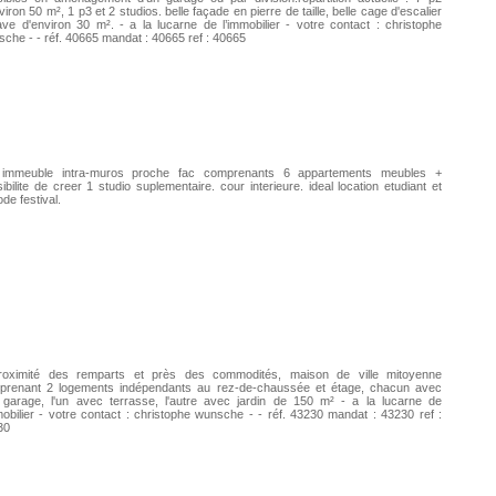
viron 50 m², 1 p3 et 2 studios. belle façade en pierre de taille, belle cage d'escalier
ve d'environ 30 m². - a la lucarne de l’immobilier - votre contact : christophe
che - - réf. 40665 mandat : 40665 ref : 40665
 immeuble intra-muros proche fac comprenants 6 appartements meubles +
ibilite de creer 1 studio suplementaire. cour interieure. ideal location etudiant et
ode festival.
roximité des remparts et près des commodités, maison de ville mitoyenne
prenant 2 logements indépendants au rez-de-chaussée et étage, chacun avec
 garage, l'un avec terrasse, l'autre avec jardin de 150 m² - a la lucarne de
mobilier - votre contact : christophe wunsche - - réf. 43230 mandat : 43230 ref :
30