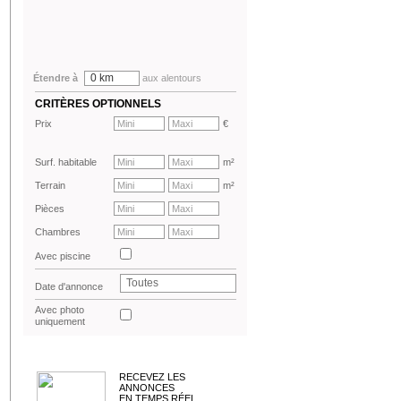
0 km
Étendre à
aux alentours
CRITÈRES OPTIONNELS
Prix
€
Surf. habitable
m²
Terrain
m²
Pièces
Chambres
Avec piscine
Toutes
Date d'annonce
Avec photo
uniquement
RECEVEZ LES
ANNONCES
EN TEMPS RÉEL