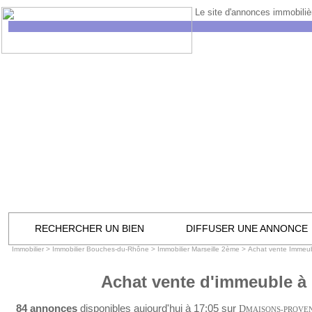
Le site d'annonces immobilièr
RECHERCHER UN BIEN
DIFFUSER UNE ANNONCE
Immobilier
>
Immobilier Bouches-du-Rhône
>
Immobilier Marseille 2ème
>
Achat vente Immeub
Achat vente d'immeuble à 
84 annonces
disponibles aujourd'hui à 17:05 sur
D
MAISONS-PROVE