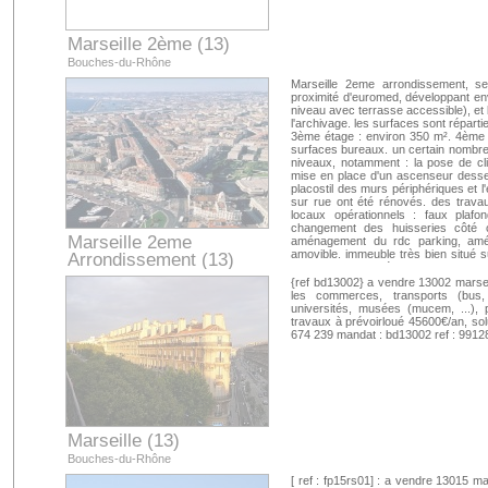
Marseille 2ème (13)
Bouches-du-Rhône
Marseille 2eme arrondissement, s
proximité d'euromed, développant en
niveau avec terrasse accessible), et 
l'archivage. les surfaces sont répart
3ème étage : environ 350 m². 4ème 
surfaces bureaux. un certain nombre d
niveaux, notamment : la pose de cli
mise en place d'un ascenseur desser
placostil des murs périphériques et l'é
sur rue ont été rénovés. des trava
locaux opérationnels : faux plafo
changement des huisseries côté co
Marseille 2eme
aménagement du rdc parking, amé
amovible. immeuble très bien situé su
Arrondissement (13)
voir rapidement. réseau immobilier cap
Bouches-du-Rhône
voir photos (réf. 207767) sur www.ca
{ref bd13002} a vendre 13002 marsei
les commerces, transports (bus,
universités, musées (mucem, ...),
travaux à prévoirloué 45600€/an, s
674 239 mandat : bd13002 ref : 9912
Marseille (13)
Bouches-du-Rhône
[ ref : fp15rs01] : a vendre 13015 ma