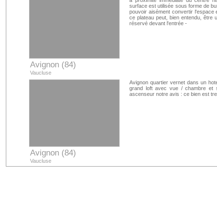
à proximité immédiate du centre his
surface est utilisée sous forme de b
pouvoir aisément convertir l'espace e
ce plateau peut, bien entendu, être ut
réservé devant l'entrée -
Avignon (84)
Vaucluse
Avignon quartier vernet dans un hote
grand loft avec vue / chambre et s
ascenseur notre avis : ce bien est tre
Avignon (84)
Vaucluse