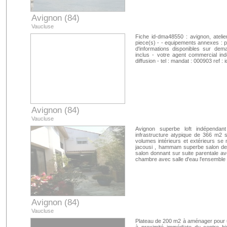
Avignon (84)
Vaucluse
Fiche id-dma48550 : avignon, ateli
piece(s) - - equipements annexes : pis
d'informations disponibles sur dem
inclus - votre agent commercial in
diffusion - tel : mandat : 000903 ref
Avignon (84)
Vaucluse
Avignon superbe loft indépendan
infrastructure atypique de 366 m2 
volumes intérieurs et extérieurs se 
jacousi , hammam superbe salon de 7
salon donnant sur suite parentale av
chambre avec salle d'eau l'ensemble
Avignon (84)
Vaucluse
Plateau de 200 m2 à aménager pour un