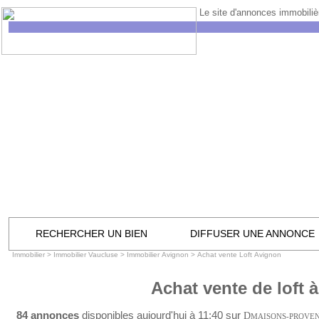
Le site d'annonces immobilièr
RECHERCHER UN BIEN
DIFFUSER UNE ANNONCE
Immobilier
>
Immobilier Vaucluse
>
Immobilier Avignon
>
Achat vente Loft Avignon
Achat vente de loft 
84 annonces
disponibles aujourd'hui à 11:40 sur
D
MAISONS-PROVE