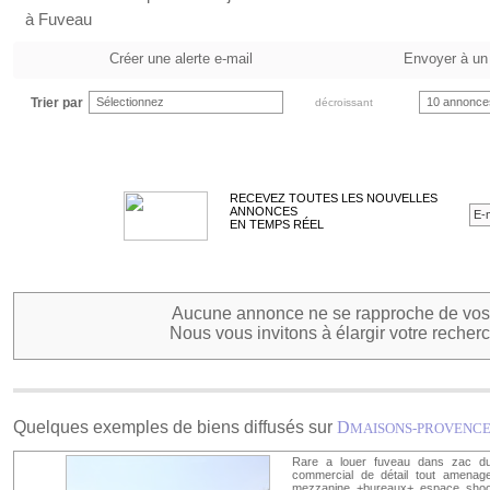
à Fuveau
Créer une alerte e-mail
Envoyer à un
Trier par
Sélectionnez
10 annonce
décroissant
RECEVEZ TOUTES LES NOUVELLES
ANNONCES
EN TEMPS RÉEL
Aucune annonce ne se rapproche de vos 
Nous vous invitons à élargir votre recherc
Quelques exemples de biens diffusés sur
D
MAISONS-PROVENC
Rare a louer fuveau dans zac du g
commercial de détail tout amena
mezzanine +bureaux+ espace shoo