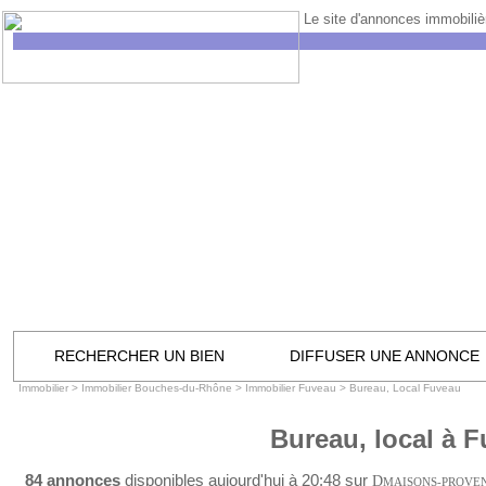
Le site d'annonces immobilièr
RECHERCHER UN BIEN
DIFFUSER UNE ANNONCE
Immobilier
>
Immobilier Bouches-du-Rhône
>
Immobilier Fuveau
>
Bureau, Local Fuveau
Bureau, local à 
84 annonces
disponibles aujourd'hui à 20:48 sur
D
MAISONS-PROVE