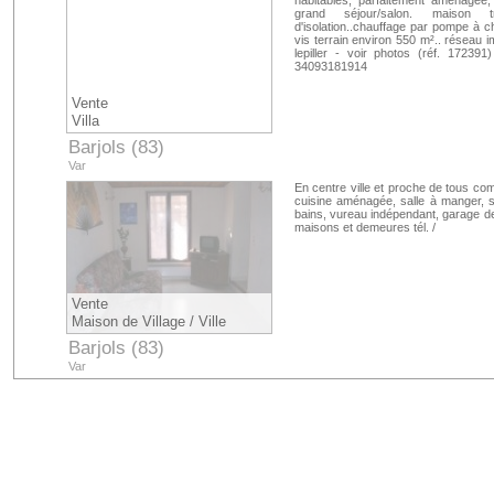
habitables, parfaitement aménagée,
grand séjour/salon. maison 
d'isolation..chauffage par pompe à cha
vis terrain environ 550 m².. réseau im
lepiller - voir photos (réf. 17239
34093181914
Vente
Villa
Barjols (83)
Var
En centre ville et proche de tous co
cuisine aménagée, salle à manger, s
bains, vureau indépendant, garage de 
maisons et demeures tél. /
Vente
Maison de Village / Ville
Barjols (83)
Var