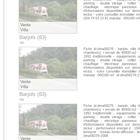
parking - double vitrage - cellier 
chauffage : electrique panneaux
d'informations disponibles sur dem
inclus - votre conseiller immobilier m
(0)9 74 53 13 81 mandat : 000180 re
Vente
Villa
Barjols (83)
Var
Fiche id-dma58276 : barjols, villa
chambre(s) + terrain de 40000 m2 - v
1992 traditionnelle - equipements 
parking - double vitrage - cellier 
chauffage : electrique panneaux
d'informations disponibles sur dem
inclus - votre conseiller immobilier
mandat : 000180 ref : id-dma58276-
Vente
Villa
Barjols (83)
Var
Fiche id-dma58276 : barjols, villa
chambre(s) + terrain de 40000 m2 - v
1992 traditionnelle - equipements 
parking - double vitrage - cellier 
chauffage : electrique panneaux
d'informations disponibles sur dem
inclus - performance energie d : 159
lemoyne - reseau immo-diffusion - tel
dma58276-2008
Vente