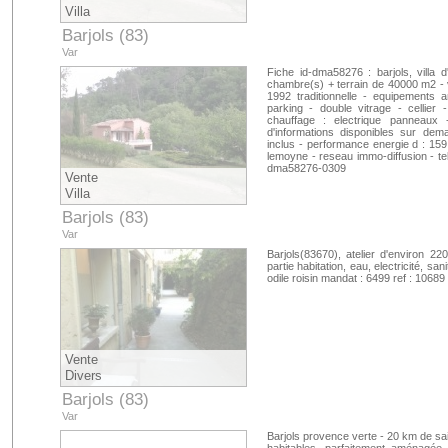
Villa
Barjols (83)
Var
Fiche id-dma58276 : barjols, villa
chambre(s) + terrain de 40000 m2 - v
1992 traditionnelle - equipements 
parking - double vitrage - cellier 
chauffage : electrique panneaux
d'informations disponibles sur dem
inclus - performance energie d : 159
lemoyne - reseau immo-diffusion - tel
dma58276-0309
Vente
Villa
Barjols (83)
Var
Barjols(83670), atelier d'environ 220
partie habitation, eau, electricité, san
odile roisin mandat : 6499 ref : 10689
Vente
Divers
Barjols (83)
Var
Barjols provence verte - 20 km de sai