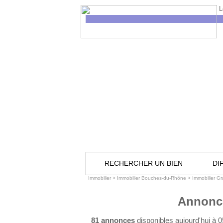
L
RECHERCHER UN BIEN
DI
Immobilier
>
Immobilier Bouches-du-Rhône
>
Immobilier G
Annonce
81 annonces
disponibles aujourd'hui à 