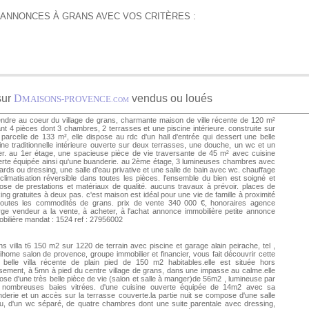
'ANNONCES À GRANS AVEC VOS CRITÈRES :
sur
D
vendus ou loués
MAISONS-PROVENCE
.COM
ndre au coeur du village de grans, charmante maison de ville récente de 120 m²
ant 4 pièces dont 3 chambres, 2 terrasses et une piscine intérieure. construite sur
parcelle de 133 m², elle dispose au rdc d'un hall d'entrée qui dessert une belle
ine traditionnelle intérieure ouverte sur deux terrasses, une douche, un wc et un
ier. au 1er étage, une spacieuse pièce de vie traversante de 45 m² avec cuisine
rte équipée ainsi qu'une buanderie. au 2ème étage, 3 lumineuses chambres avec
ards ou dressing, une salle d'eau privative et une salle de bain avec wc. chauffage
climatisation réversible dans toutes les pièces. l'ensemble du bien est soigné et
ose de prestations et matériaux de qualité. aucuns travaux à prévoir. places de
ing gratuites à deux pas. c'est maison est idéal pour une vie de famille à proximité
toutes les commodités de grans. prix de vente 340 000 €, honoraires agence
ge vendeur a la vente, à acheter, à l'achat annonce immobilière petite annonce
bilière mandat : 1524 ref : 27956002
s villa t6 150 m2 sur 1220 de terrain avec piscine et garage alain peirache, tel ,
home salon de provence, groupe immobilier et financier, vous fait découvrir cette
 belle villa récente de plain pied de 150 m2 habitables.elle est située hors
ssement, à 5mn à pied du centre village de grans, dans une impasse au calme.elle
ose d'une très belle pièce de vie (salon et salle à manger)de 56m2 , lumineuse par
 nombreuses baies vitrées. d'une cuisine ouverte équipée de 14m2 avec sa
derie et un accès sur la terrasse couverte.la partie nuit se compose d'une salle
u, d'un wc séparé, de quatre chambres dont une suite parentale avec dressing,