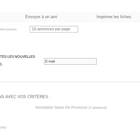
Envoyer à un ami
Imprimer les fiches
10 annonces par page
décroissant
TES LES NOUVELLES
EL
S AVEC VOS CRITÈRES :
Immobilier Salon De Provence
(1 annonce)
ces)