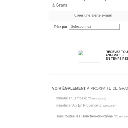
à Grans
Créer une alerte e-mail
Sélectionnez
Trier par
RECEVEZ TOU
ANNONCES
EN TEMPS RÉ
VOIR ÉGALEMENT
À PROXIMITÉ DE GRAN
Immobilier Lambesc
(3 annonces)
Immobilier Aix En Provence
(1 annonce)
Dans
toutes les Bouches-du-Rhône
(20 annon