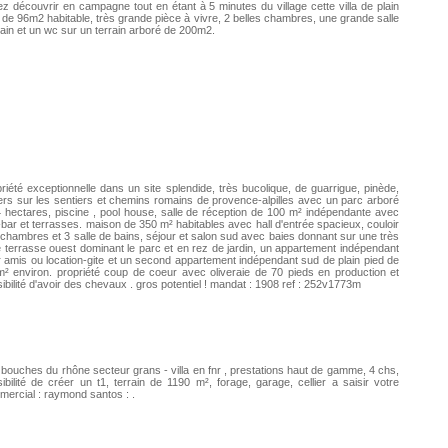
z découvrir en campagne tout en étant à 5 minutes du village cette villa de plain
 de 96m2 habitable, très grande pièce à vivre, 2 belles chambres, une grande salle
ain et un wc sur un terrain arboré de 200m2.
riété exceptionnelle dans un site splendide, très bucolique, de guarrigue, pinède,
iers sur les sentiers et chemins romains de provence-alpilles avec un parc arboré
 hectares, piscine , pool house, salle de réception de 100 m² indépendante avec
bar et terrasses. maison de 350 m² habitables avec hall d'entrée spacieux, couloir
 chambres et 3 salle de bains, séjour et salon sud avec baies donnant sur une très
e terrasse ouest dominant le parc et en rez de jardin, un appartement indépendant
 amis ou location-gite et un second appartement indépendant sud de plain pied de
² environ. propriété coup de coeur avec oliveraie de 70 pieds en production et
ibilité d'avoir des chevaux . gros potentiel ! mandat : 1908 ref : 252v1773m
a bouches du rhône secteur grans - villa en fnr , prestations haut de gamme, 4 chs,
ibilité de créer un t1, terrain de 1190 m², forage, garage, cellier a saisir votre
ercial : raymond santos : .