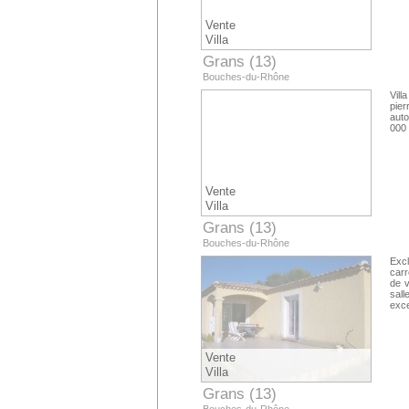
Vente
Villa
Grans (13)
Bouches-du-Rhône
Vill
pier
auto
000
Vente
Villa
Grans (13)
Bouches-du-Rhône
Excl
carr
de v
sall
exce
Vente
Villa
Grans (13)