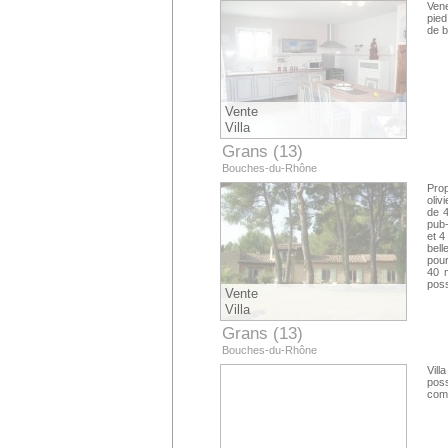
Vene
pied
de b
Vente
Villa
Grans (13)
Bouches-du-Rhône
Prop
oliv
de 4
pub-
et 4
bell
pour
40 m
poss
Vente
Villa
Grans (13)
Bouches-du-Rhône
Vill
poss
comm