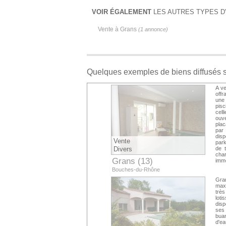
VOIR ÉGALEMENT
LES AUTRES TYPES D
Vente à Grans
(1 annonce)
Quelques exemples de biens diffusés 
A ve
offr
une 
pisc
cell
ouve
plac
par 
disp
Vente
park
Divers
de 
char
Grans (13)
immo
Bouches-du-Rhône
Gran
maxi
très
loti
disp
ses
buan
d'ea