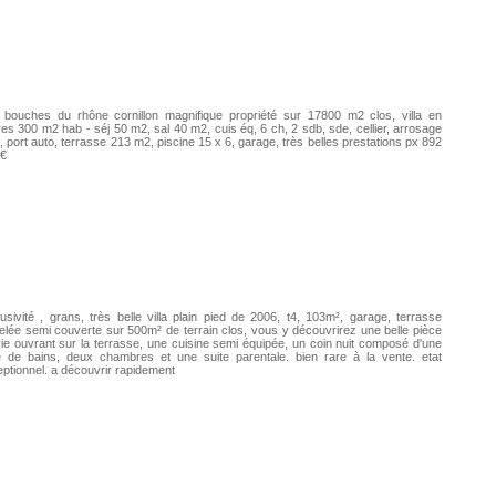
a bouches du rhône cornillon magnifique propriété sur 17800 m2 clos, villa en
res 300 m2 hab - séj 50 m2, sal 40 m2, cuis éq, 6 ch, 2 sdb, sde, cellier, arrosage
, port auto, terrasse 213 m2, piscine 15 x 6, garage, très belles prestations px 892
 €
usivité , grans, très belle villa plain pied de 2006, t4, 103m², garage, terrasse
elée semi couverte sur 500m² de terrain clos, vous y découvrirez une belle pièce
ie ouvrant sur la terrasse, une cuisine semi équipée, un coin nuit composé d'une
e de bains, deux chambres et une suite parentale. bien rare à la vente. etat
ptionnel. a découvrir rapidement