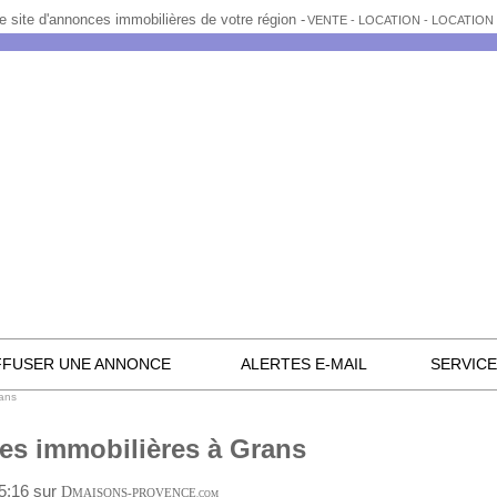
e site d'annonces immobilières de votre région -
VENTE - LOCATION - LOCATIO
FFUSER UNE ANNONCE
ALERTES E-MAIL
SERVIC
rans
s immobilières à Grans
05:16 sur
D
MAISONS-PROVENCE
.COM