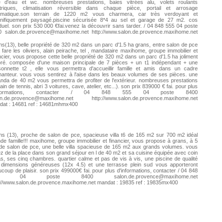
le d'eau et wc. nombreuses prestations, baies vitrées alu, volets roulants
ctriques, climatisation réversible dans chaque pièce, portail et arrosage
omatique.son terrain de 1220 m2 vous charmera, car très verdoyant et
nifiquement paysagé.piscine sécurisée 8*4 au sel et garage de 27 m2. cos
duel. son prix 530 000 €fai.venez la découvrir sans tarder. / 04 848 555 04 poste
00
salon.de.provence@maxihome.net
http://www.salon.de.provence.maxihome.net
dat : 49569 ref : 49569mx400
s(13), belle propriété de 320 m2 dans un parc d'1.5 ha grans, entre salon de pce
a fare les oliviers, alain peirache, tel , mandataire maxihome, groupe immobilier et
ncier, vous propose cette belle propriété de 320 m2 dans un parc d'1.5 ha joliment
oré. composée d'une maison principale de 7 pièces + un t1 indépendant + une
sonnette t2 , elle vous permettra d'accueillir famille et amis dans un cadre
anteur. vous vous sentirez à l'aise dans les beaux volumes de ses pièces. une
nda de 40 m2 vous permettra de profiter de l'extérieur. nombreuses prestations
rain de tennis, abri 3 voitures, cave, atelier, etc...). son prix 839000 € fai. pour plus
informations, contacter / 04 848 555 04 poste 8400
on.de.provence@maxihome.net
http://www.salon.de.provence.maxihome.net
dat : 14681 ref : 14681mhmx400
s (13), proche de salon de pce, spacieuse villa t6 de 165 m2 sur 700 m2 idéal
de famille!!! maxihome, groupe immobilier et financier, vous propose à grans, à 5
e salon de pce, une belle villa spacieuse de 165 m2 aux grands volumes. vous
z de la place dans son grand séjour en l de 40 m2 et sa cuisine équipée avec coin
s, ses cinq chambres. quartier calme et pas de vis à vis, une piscine de qualité
 dimensions généreuses (12x 4.5) et une terrasse plein sud vous apporteront
coup de plaisir. son prix 499000€ fai. pour plus d'informations, contacter / 04 848
55 04 poste 8400
salon.de.provence@maxihome.net
://www.salon.de.provence.maxihome.net mandat : 19835 ref : 19835mx400