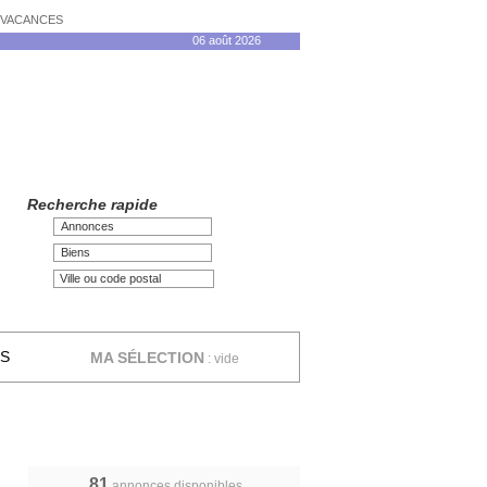
N VACANCES
06 août 2026
Recherche rapide
Annonces
Biens
ES
MA SÉLECTION
:
vide
81
annonces disponibles,