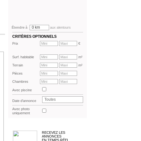
0 km
Étendre à
aux alentours
CRITÈRES OPTIONNELS
Prix
€
Surf. habitable
m²
Terrain
m²
Pièces
Chambres
Avec piscine
Toutes
Date d'annonce
Avec photo
uniquement
RECEVEZ LES
ANNONCES
EN TEMPS RÉEL