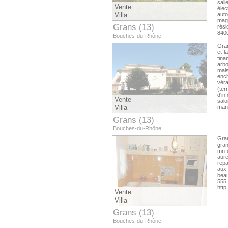
sal
Vente
éle
Villa
aut
mag
Grans (13)
rési
84
Bouches-du-Rhône
man
Gran
et l
fina
arb
mai
ench
véra
(ter
d'
Vente
sal
Villa
man
Grans (13)
Bouches-du-Rhône
Gran
gran
mn d
aure
repa
aux
beau
5
http
Vente
Villa
Grans (13)
Bouches-du-Rhône