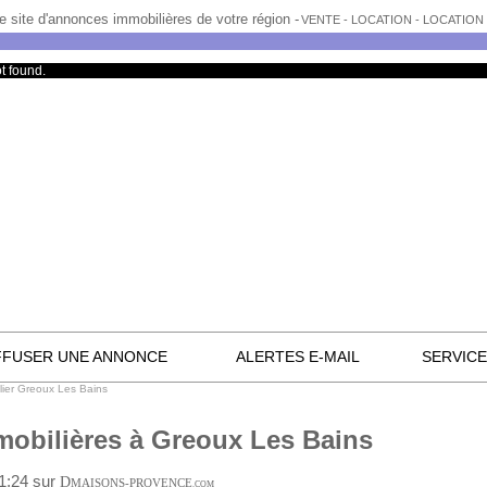
e site d'annonces immobilières de votre région -
VENTE - LOCATION - LOCATIO
t found.
FFUSER UNE ANNONCE
ALERTES E-MAIL
SERVIC
lier Greoux Les Bains
obilières à Greoux Les Bains
01:24 sur
D
MAISONS-PROVENCE
.COM