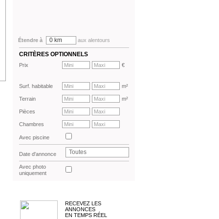
0 km
Étendre à
aux alentours
CRITÈRES OPTIONNELS
Prix
€
Surf. habitable
m²
Terrain
m²
Pièces
Chambres
Avec piscine
Toutes
Date d'annonce
Avec photo
uniquement
RECEVEZ LES
ANNONCES
EN TEMPS RÉEL