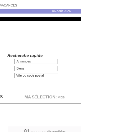
N VACANCES
06 août 2026
Recherche rapide
Annonces
Biens
ES
MA SÉLECTION
:
vide
81
annonces disponibles,