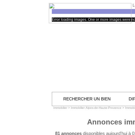
L
Error loading images. One or more images were no
RECHERCHER UN BIEN
DI
Immobilier
>
Immobilier Alpes-de-Haute-Provence
>
Immobi
Annonces imm
81 annonces
disponibles aujourd'hui à 