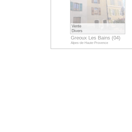
Vente
Vente
Villa
Divers
Greoux Les Bains (04)
Greoux Les Bains (04)
Alpes-de-Haute-Provence
Alpes-de-Haute-Provence