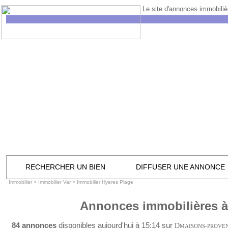
Le site d'annonces immobilièr
RECHERCHER UN BIEN
DIFFUSER UNE ANNONCE
Immobilier
>
Immobilier Var
>
Immobilier Hyeres Plage
Annonces immobilières à
84 annonces
disponibles aujourd'hui à 15:14 sur
D
MAISONS-PROVE