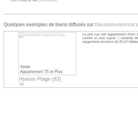
Dans
tout le Var
(1 annonce)
Quelques exemples de biens diffusés sur
D
MAISONS-PROVENC
Le port vue mer appartement d'env
cuisine et sam sejour + veranda d
rangements terrasse de 20 m² faible
Vente
Appartement T5 et Plus
Hyeres Plage (83)
Var