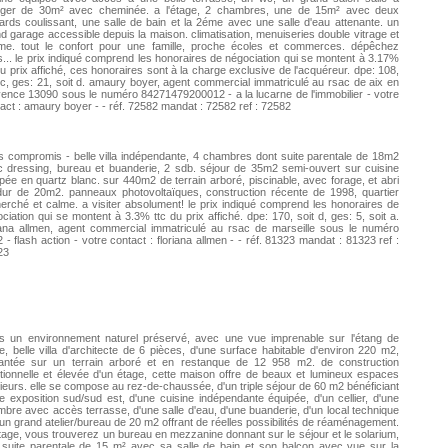
ger de 30m² avec cheminée. a l'étage, 2 chambres, une de 15m² avec deux
ards coulissant, une salle de bain et la 2éme avec une salle d'eau attenante. un
d garage accessible depuis la maison. climatisation, menuiseries double vitrage et
rme. tout le confort pour une famille, proche écoles et commerces. dépêchez
... le prix indiqué comprend les honoraires de négociation qui se montent à 3.17%
du prix affiché, ces honoraires sont à la charge exclusive de l'acquéreur. dpe: 108,
 c, ges: 21, soit d. amaury boyer, agent commercial immatriculé au rsac de aix en
ence 13090 sous le numéro 84271479200012 - a la lucarne de l'immobilier - votre
act : amaury boyer - - réf. 72582 mandat : 72582 ref : 72582
 compromis - belle villa indépendante, 4 chambres dont suite parentale de 18m2
 dressing, bureau et buanderie, 2 sdb. séjour de 35m2 semi-ouvert sur cuisine
pée en quartz blanc. sur 440m2 de terrain arboré, piscinable, avec forage, et abri
ur de 20m2. panneaux photovoltaïques, construction récente de 1998, quartier
erché et calme. a visiter absolument! le prix indiqué comprend les honoraires de
ciation qui se montent à 3.3% ttc du prix affiché. dpe: 170, soit d, ges: 5, soit a.
iana allmen, agent commercial immatriculé au rsac de marseille sous le numéro
 - flash action - votre contact : floriana allmen - - réf. 81323 mandat : 81323 ref :
23
s un environnement naturel préservé, avec une vue imprenable sur l'étang de
e, belle villa d'architecte de 6 pièces, d'une surface habitable d'environ 220 m2,
lantée sur un terrain arboré et en restanque de 12 958 m2. de construction
itionnelle et élevée d'un étage, cette maison offre de beaux et lumineux espaces
rieurs. elle se compose au rez-de-chaussée, d'un triple séjour de 60 m2 bénéficiant
e exposition sud/sud est, d'une cuisine indépendante équipée, d'un cellier, d'une
bre avec accès terrasse, d'une salle d'eau, d'une buanderie, d'un local technique
'un grand atelier/bureau de 20 m2 offrant de réelles possibilités de réaménagement.
étage, vous trouverez un bureau en mezzanine donnant sur le séjour et le solarium,
suite parentale de 15 m² avec sa salle de bain et son balcon avec vue sur la