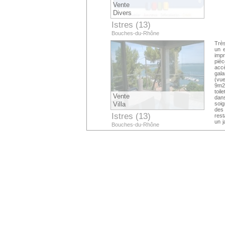
Vente
Divers
Istres (13)
Bouches-du-Rhône
Très
un e
impr
piè
accè
gala
(vue
9m2(
toil
Vente
dan
Villa
soig
des 
Istres (13)
rest
un j
Bouches-du-Rhône
lais
:ww
892
nati
man