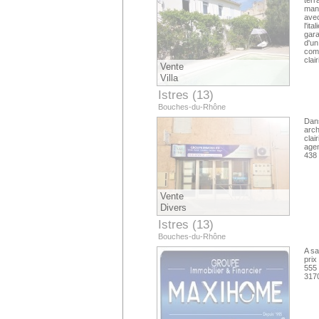
ter
mang
avec
l'it
gara
d'un
comm
clai
Vente
Villa
Istres (13)
Bouches-du-Rhône
Dans
arch
clai
agen
438 
Vente
Divers
Istres (13)
Bouches-du-Rhône
A sa
prix
555
317