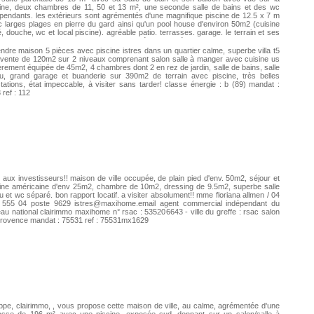
cine, deux chambres de 11, 50 et 13 m², une seconde salle de bains et des wc
pendants. les extérieurs sont agrémentés d'une magnifique piscine de 12.5 x 7 m
 larges plages en pierre du gard ainsi qu'un pool house d'environ 50m2 (cuisine
é, douche, wc et local piscine). agréable patio. terrasses. garage. le terrain et ses
es restanques propose des paysages variés constitués d'arbres fruitiers, d'oliviers
e pinède. les matériaux et prestations sont de qualité : sols en parefeuille, parquet
ndre maison 5 pièces avec piscine istres dans un quartier calme, superbe villa t5
if en chêne, chauffage par pompe à chaleur air/eau, cheminée, double vitrage,
 vente de 120m2 sur 2 niveaux comprenant salon salle à manger avec cuisine us
du canal, forage. assainissement par fosse mandat : 1823 ref : 40254429
èrement équipée de 45m2, 4 chambres dont 2 en rez de jardin, salle de bains, salle
au, grand garage et buanderie sur 390m2 de terrain avec piscine, très belles
tations, état impeccable, à visiter sans tarder! classe énergie : b (89) mandat :
 ref : 112
 aux investisseurs!! maison de ville occupée, de plain pied d'env. 50m2, séjour et
ine américaine d'env 25m2, chambre de 10m2, dressing de 9.5m2, superbe salle
u et wc séparé. bon rapport locatif. a visiter absolument!! mme floriana allmen / 04
 555 04 poste 9629
istres@maxihome.email
agent commercial indépendant du
au national clairimmo maxihome n° rsac : 535206643 - ville du greffe : rsac salon
provence mandat : 75531 ref : 75531mx1629
ippe, clairimmo, , vous propose cette maison de ville, au calme, agrémentée d'une