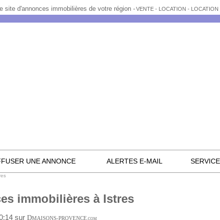
e site d'annonces immobilières de votre région -
VENTE - LOCATION - LOCATIO
FFUSER UNE ANNONCE
ALERTES E-MAIL
SERVIC
res
s immobilières à Istres
10:14 sur
D
MAISONS-PROVENCE
.COM