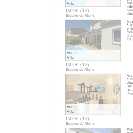
Villa
pis
indé
Istres (13)
avec
d'ét
Bouches-du-Rhône
bell
et d
A ve
mass
à la
eau 
enti
d'e
pres
1113
Vente
Villa
Istres (13)
Bouches-du-Rhône
Avis
cuis
d'ea
848
rése
de 
Vente
Villa
Istres (13)
Bouches-du-Rhône
Phil