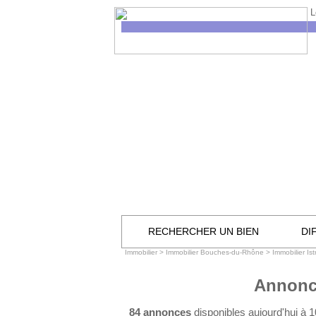
L
RECHERCHER UN BIEN
DI
Immobilier
>
Immobilier Bouches-du-Rhône
>
Immobilier Ist
Annonce
84 annonces
disponibles aujourd'hui à 