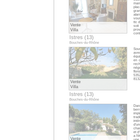
man
plac
gran
ala
vous
ttc 
Vente
soit
Villa
prov
cont
Istres (13)
Bouches-du-Rhône
Sous
avec
équi
en d
rech
négo
flor
5352
813
Vente
Villa
Istres (13)
Bouches-du-Rhône
Dan
berr
imp
trad
inté
d'un
cham
et d
a l'
Vente
une 