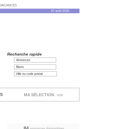
N VACANCES
07 août 2026
Recherche rapide
Annonces
Biens
ES
MA SÉLECTION
:
vide
84
annonces disponibles,