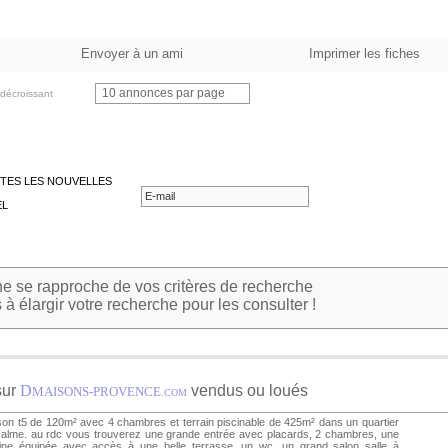
Envoyer à un ami
Imprimer les fiches
10 annonces par page
décroissant
TES LES NOUVELLES
EL
 se rapproche de vos critères de recherche
à élargir votre recherche pour les consulter !
sur
D
vendus ou loués
MAISONS-PROVENCE
.COM
on t5 de 120m² avec 4 chambres et terrain piscinable de 425m² dans un quartier
alme. au rdc vous trouverez une grande entrée avec placards, 2 chambres, une
sine équipée avec accès à une belle terrasse, un wc, un grand salon salle à