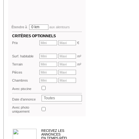
0 km
Étendre à
aux alentours
CRITÈRES OPTIONNELS
Prix
€
Surf. habitable
m²
Terrain
m²
Pièces
Chambres
Avec piscine
Toutes
Date d'annonce
Avec photo
uniquement
RECEVEZ LES
ANNONCES
EN TEMPS RÉEL