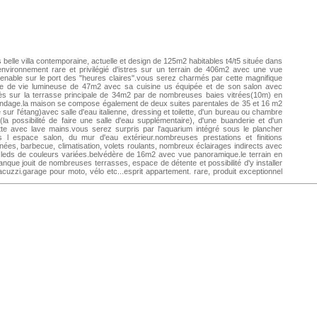
 belle villa contemporaine, actuelle et design de 125m2 habitables t4/t5 située dans
nvironnement rare et privilégié d'istres sur un terrain de 406m2 avec une vue
enable sur le port des "heures claires".vous serez charmés par cette magnifique
ce de vie lumineuse de 47m2 avec sa cuisine us équipée et de son salon avec
s sur la terrasse principale de 34m2 par de nombreuses baies vitrées(10m) en
ndage.la maison se compose également de deux suites parentales de 35 et 16 m2
 sur l'étang)avec salle d'eau italienne, dressing et toilette, d'un bureau ou chambre
la possibilité de faire une salle d'eau supplémentaire), d'une buanderie et d'un
ette avec lave mains.vous serez surpris par l'aquarium intégré sous le plancher
s l espace salon, du mur d'eau extérieur.nombreuses prestations et finitions
nées, barbecue, climatisation, volets roulants, nombreux éclairages indirects avec
leds de couleurs variées.belvédère de 16m2 avec vue panoramique.le terrain en
anque jouit de nombreuses terrasses, espace de détente et possibilité d'y installer
acuzzi.garage pour moto, vélo etc...esprit appartement. rare, produit exceptionnel
sez vous seduire.rare a saisir.plus de photos et renseignements sur mon site
w.salondeprovence.maxihome.net mme sylvie berenguer / 04 848 555 04 poste
5
salondeprovence@maxihome.email
agent commercial indã©pendant du rã©seau
onal clairimmo maxihome nâ° rsac : 433169208 - ville du greffe : rsac tarascon
dat : 66163 ref : 66163mx925