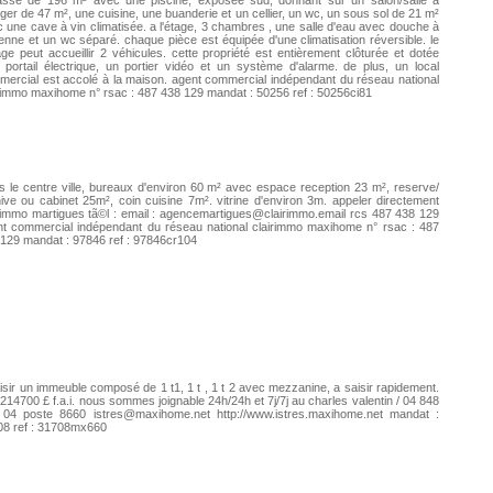
rasse de 196 m² avec une piscine, exposée sud, donnant sur un salon/salle à
er de 47 m², une cuisine, une buanderie et un cellier, un wc, un sous sol de 21 m²
 une cave à vin climatisée. a l'étage, 3 chambres , une salle d'eau avec douche à
alienne et un wc séparé. chaque pièce est équipée d'une climatisation réversible. le
ge peut accueillir 2 véhicules. cette propriété est entièrement clôturée et dotée
 portail électrique, un portier vidéo et un système d'alarme. de plus, un local
ercial est accolé à la maison. agent commercial indépendant du réseau national
rimmo maxihome n° rsac : 487 438 129 mandat : 50256 ref : 50256ci81
 le centre ville, bureaux d'environ 60 m² avec espace reception 23 m², reserve/
ive ou cabinet 25m², coin cuisine 7m². vitrine d'environ 3m. appeler directement
rimmo martigues tã©l : email :
agencemartigues@clairimmo.email
rcs 487 438 129
t commercial indépendant du réseau national clairimmo maxihome n° rsac : 487
129 mandat : 97846 ref : 97846cr104
isir un immeuble composé de 1 t1, 1 t , 1 t 2 avec mezzanine, a saisir rapidement.
 214700 £ f.a.i. nous sommes joignable 24h/24h et 7j/7j au charles valentin / 04 848
 04 poste 8660
istres@maxihome.net
http://www.istres.maxihome.net mandat :
08 ref : 31708mx660