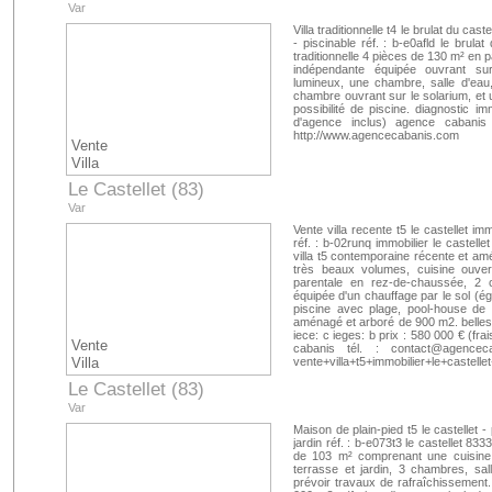
Var
Villa traditionnelle t4 le brulat du cas
- piscinable réf. : b-e0afld le brula
traditionnelle 4 pièces de 130 m² en 
indépendante équipée ouvrant sur
lumineux, une chambre, salle d'eau
chambre ouvrant sur le solarium, et
possibilité de piscine. diagnostic im
d'agence inclus) agence cabanis
http://www.agencecabanis.com
Vente
Villa
Le Castellet (83)
Var
Vente villa recente t5 le castellet im
réf. : b-02runq immobilier le castel
villa t5 contemporaine récente et a
très beaux volumes, cuisine ouvert
parentale en rez-de-chaussée, 2 
équipée d'un chauffage par le sol (ég
piscine avec plage, pool-house de
aménagé et arboré de 900 m2. belles p
iece: c ieges: b prix : 580 000 € (fra
Vente
cabanis tél. :
contact@agenceca
Villa
vente+villa+t5+immobilier+le+caste
Le Castellet (83)
Var
Maison de plain-pied t5 le castellet 
jardin réf. : b-e073t3 le castellet 83
de 103 m² comprenant une cuisine
terrasse et jardin, 3 chambres, sall
prévoir travaux de rafraîchissement. 