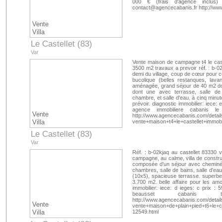
000 € (frais d'agence inclus)
contact@agencecabanis.fr
http://ww
Vente
Villa
Le Castellet (83)
Var
Vente maison de campagne t4 le cast
3500 m2 travaux a prevoir réf. : b-02
demi du village, coup de cœur pour 
bucolique (belles restanques, lava
aménagée, grand séjour de 40 m2 don
dont une avec terrasse, salle de 
chambre, et salle d'eau. à cinq minu
prévoir. diagnostic immobilier: iece: 
agence immobiliere cabanis l
Vente
http://www.agencecabanis.com/detail
Villa
vente+maison+t4+le+castellet+immo
Le Castellet (83)
Var
Réf. : b-02kjaq au castellet 83330 v
campagne, au calme, villa de construc
composée d'un séjour avec cheminée
chambres, salle de bains, salle d'eau,
(10x5), spacieuse terrasse. superbe 
3.700 m2. belle affaire pour les a
immobilier: iece: d ieges: c prix : 
beausset caban
http://www.agencecabanis.com/detail
Vente
vente+maison+de+plain+pied+t6+le+c
Villa
12549.html