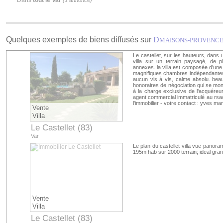
Dans
tout le Var
(1 annonce)
Quelques exemples de biens diffusés sur
D
MAISONS-PROVENC
Le castellet, sur les hauteurs, dans 
villa sur un terrain paysagé, de p
annexes. la villa est composée d'une
magnifiques chambres indépendantes 
aucun vis à vis, calme absolu. bea
honoraires de négociation qui se mont
à la charge exclusive de l'acquéreur
agent commercial immatriculé au rsac
l'immobilier - votre contact : yves ma
Vente
Villa
Le Castellet (83)
Var
Le plan du castellet villa vue panora
195m hab sur 2000 terrain; ideal grand
Vente
Villa
Le Castellet (83)