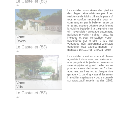
Le Castellet (83)
Var
Le castellet, vous rêvez d'un pied 
des plages. alors n'hésitez pas !! ce
résidence de loisirs offrant le plaisir
tout le confort necessaire pour y
commençant par la belle terrasse dal
un grand espace détente sous le magnif
la cuisine équipée à la baignoire multi
clim reversible - arrosage automatiqu
parkings privatifs - calme - vue.. l
Vente
incluses et pour rentabiliser votr
Divers
saisonières sur le site (à titre i
vacances dès aujourd'hui...contact
Le Castellet (83)
conseiller local patricia manon - 
mandat : 164121 ref : 34093172950
Var
Le castellet, c'est au coeur du ham
agréable à vivre avec son salon ouvra
une pergola et le jardin exposé au s
semi équipée et grand cellier en 
pouvant servir de bureau et 3 cha
avec mezzanine). wc à chaque niveau
garage - 1 parking - assainissement p
immobilier capifrance - votre conseill
sur www.capifrance.fr mandat : 2205
Vente
Villa
Le Castellet (83)
Var