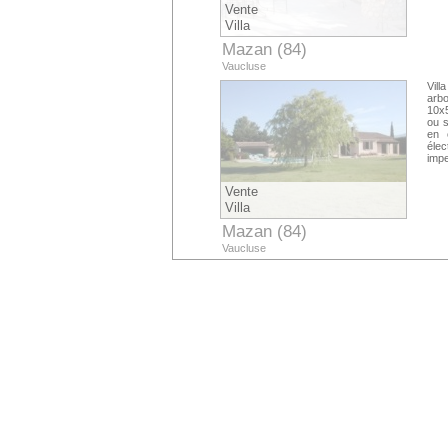
Vente
Villa
Mazan (84)
Vaucluse
Vill
arbo
10x5
ou s
en 
élec
imp
Vente
Villa
Mazan (84)
Vaucluse