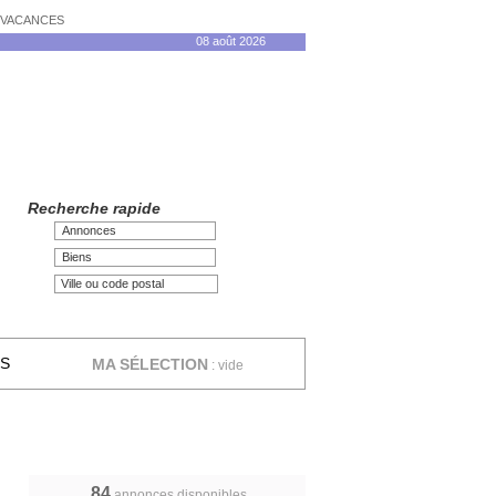
N VACANCES
08 août 2026
Recherche rapide
Annonces
Biens
ES
MA SÉLECTION
:
vide
84
annonces disponibles,