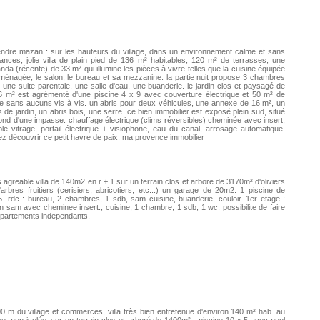
ndre mazan : sur les hauteurs du village, dans un environnement calme et sans
ances, jolie villa de plain pied de 136 m² habitables, 120 m² de terrasses, une
nda (récente) de 33 m² qui illumine les pièces à vivre telles que la cuisine équipée
ménagée, le salon, le bureau et sa mezzanine. la partie nuit propose 3 chambres
 une suite parentale, une salle d'eau, une buanderie. le jardin clos et paysagé de
 m² est agrémenté d'une piscine 4 x 9 avec couverture électrique et 50 m² de
e sans aucuns vis à vis. un abris pour deux véhicules, une annexe de 16 m², un
s de jardin, un abris bois, une serre. ce bien immobilier est exposé plein sud, situé
ond d'une impasse. chauffage électrique (clims réversibles) cheminée avec insert,
le vitrage, portail électrique + visiophone, eau du canal, arrosage automatique.
z découvrir ce petit havre de paix. ma provence immobilier
 agreable villa de 140m2 en r + 1 sur un terrain clos et arbore de 3170m² d'oliviers
'arbres fruitiers (cerisiers, abricotiers, etc...) un garage de 20m2. 1 piscine de
. rdc : bureau, 2 chambres, 1 sdb, sam cuisine, buanderie, couloir. 1er etage :
n sam avec cheminee insert., cuisine, 1 chambre, 1 sdb, 1 wc. possibilite de faire
partements independants.
0 m du village et commerces, villa très bien entretenue d'environ 140 m² hab. au