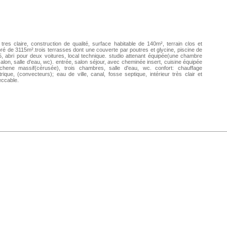
a tres claire, construction de qualité, surface habitable de 140m², terrain clos et
ré de 3115m².trois terrasses dont une couverte par poutres et glycine, piscine de
, abri pour deux voitures, local technique. studio attenant équipée(une chambre
alon, salle d'eau, wc). entrée, salon séjour, avec cheminée insert, cuisine équipée
chene massif(cérusée), trois chambres, salle d'eau, wc. confort: chauffage
trique, (convecteurs); eau de ville, canal, fosse septique, intérieur très clair et
eccable.