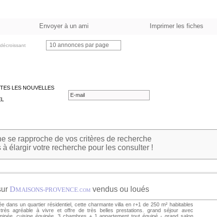
Envoyer à un ami
Imprimer les fiches
10 annonces par page
décroissant
TES LES NOUVELLES
EL
 se rapproche de vos critères de recherche
à élargir votre recherche pour les consulter !
sur
D
vendus ou loués
MAISONS-PROVENCE
.COM
ée dans un quartier résidentiel, cette charmante villa en r+1 de 250 m² habitables
très agréable à vivre et offre de très belles prestations. grand séjour avec
minée, cuisine équipée, 3 chambres + 1 appartement tout équipé - grand salon