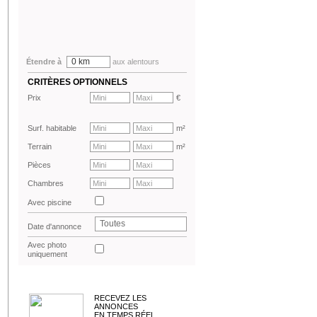
0 km
Étendre à
aux alentours
CRITÈRES OPTIONNELS
Prix
€
Surf. habitable
m²
Terrain
m²
Pièces
Chambres
Avec piscine
Toutes
Date d'annonce
Avec photo
uniquement
RECEVEZ LES
ANNONCES
EN TEMPS RÉEL