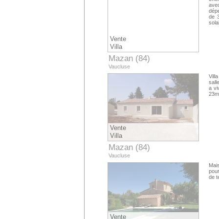
ave
dépe
de 
sola
Vente
Villa
Mazan (84)
Vaucluse
Vill
sall
a vi
23m²
Vente
Villa
Mazan (84)
Vaucluse
Mais
pour
de t
Vente