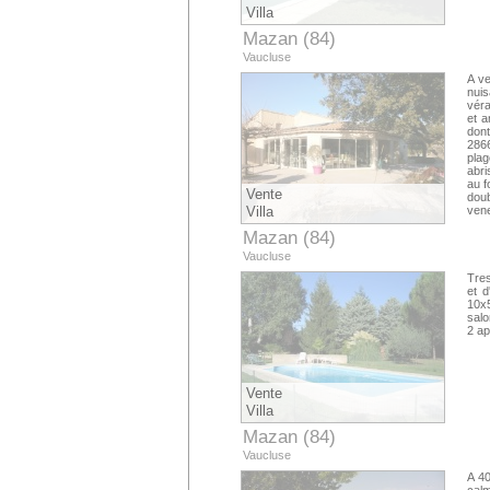
Villa
Mazan (84)
Vaucluse
A ve
nuis
véra
et a
dont
2866
plag
abri
au f
Vente
doub
Villa
vene
Mazan (84)
Vaucluse
Tres
et d
10x5
salo
2 ap
Vente
Villa
Mazan (84)
Vaucluse
A 40