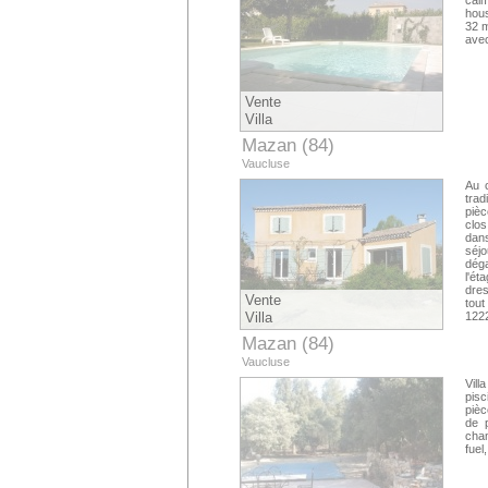
calm
hous
32 m
avec
Vente
Villa
Mazan (84)
Vaucluse
Au c
trad
pièc
clos
dans
séj
déga
l'ét
dres
Vente
tout
Villa
1222
Mazan (84)
Vaucluse
Vill
pisc
pièc
de p
cham
fuel