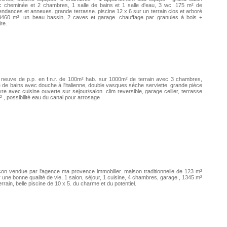
c cheminée et 2 chambres, 1 salle de bains et 1 salle d'eau, 3 wc. 175 m² de
ndances et annexes. grande terrasse. piscine 12 x 6 sur un terrain clos et arboré
3460 m². un beau bassin, 2 caves et garage. chauffage par granules à bois +
ire.
a neuve de p.p. en f.n.r. de 100m² hab. sur 1000m² de terrain avec 3 chambres,
e de bains avec douche à l'italienne, double vasques séche serviette. grande pièce
vre avec cuisine ouverte sur sejour/salon. clim reversible, garage cellier, terrasse
 , possibilité eau du canal pour arrosage .
on vendue par l'agence ma provence immobilier. maison traditionnelle de 123 m²
 une bonne qualité de vie, 1 salon, séjour, 1 cuisine, 4 chambres, garage , 1345 m²
errain, belle piscine de 10 x 5. du charme et du potentiel.