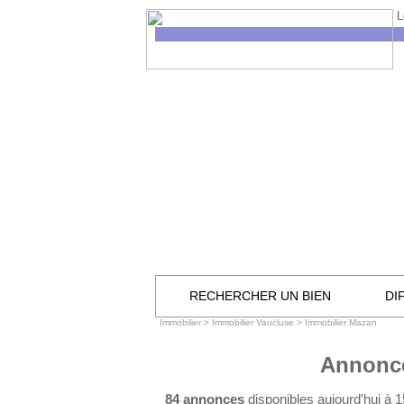
L
RECHERCHER UN BIEN
DI
Immobilier
>
Immobilier Vaucluse
>
Immobilier Mazan
Annonce
84 annonces
disponibles aujourd'hui à 