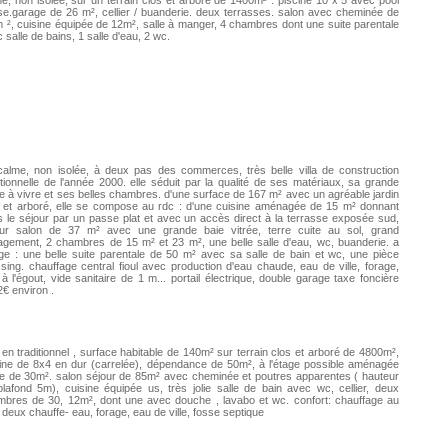
e, non isolée, sur un terrain clos et arboré de 1400m² . piscine 10 x 5 avec pool
e.garage de 26 m², cellier / buanderie. deux terrasses. salon avec cheminée de
 ², cuisine équipée de 12m², salle à manger, 4 chambres dont une suite parentale
 salle de bains, 1 salle d'eau, 2 wc.
alme, non isolée, à deux pas des commerces, très belle villa de construction
itionnelle de l'année 2000. elle séduit par la qualité de ses matériaux, sa grande
e à vivre et ses belles chambres. d'une surface de 167 m² avec un agréable jardin
 et arboré, elle se compose au rdc : d'une cuisine aménagée de 15 m² donnant
 le séjour par un passe plat et avec un accès direct à la terrasse exposée sud,
our salon de 37 m² avec une grande baie vitrée, terre cuite au sol, grand
gement, 2 chambres de 15 m² et 23 m², une belle salle d'eau, wc, buanderie. a
age : une belle suite parentale de 50 m² avec sa salle de bain et wc, une pièce
sing. chauffage central fioul avec production d'eau chaude, eau de ville, forage,
 à l'égout, vide sanitaire de 1 m... portail électrique, double garage taxe foncière
€ environ .
a en traditionnel , surface habitable de 140m² sur terrain clos et arboré de 4800m²,
ine de 8x4 en dur (carrelée), dépendance de 50m², à l'étage possible aménagée
e de 30m². salon séjour de 85m² avec cheminée et poutres apparentes ( hauteur
lafond 5m), cuisine équipée us, très jolie salle de bain avec wc, cellier, deux
bres de 30, 12m², dont une avec douche , lavabo et wc. confort: chauffage au
, deux chauffe- eau, forage, eau de ville, fosse septique