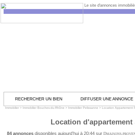
Le site d'annonces immobilièr
RECHERCHER UN BIEN
DIFFUSER UNE ANNONCE
Immobilier
>
Immobilier Bouches-du-Rhône
>
Immobilier Pelissanne
>
Location Appartement 
Location d'appartement 
84 annonces
disponibles aujourd'hui à 20:44 sur
D
MAISONS-PROVE