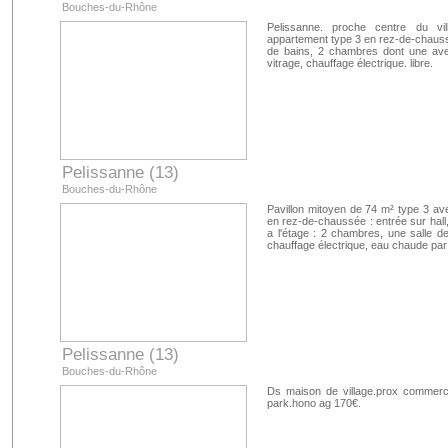
Bouches-du-Rhône
Pelissanne. proche centre du vi
appartement type 3 en rez-de-chaussé
de bains, 2 chambres dont une avec
vitrage, chauffage électrique. libre.
Pelissanne (13)
Bouches-du-Rhône
Pavillon mitoyen de 74 m² type 3 avec
en rez-de-chaussée : entrée sur hall,
a l'étage : 2 chambres, une salle de
chauffage électrique, eau chaude par
Pelissanne (13)
Bouches-du-Rhône
Ds maison de village.prox commerc
park.hono ag 170€.