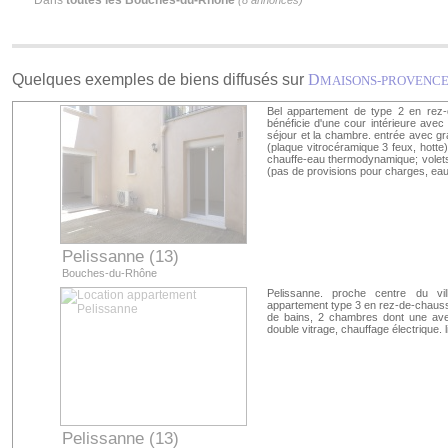
Dans
toutes les Bouches-du-Rhône
(8 annonces)
Quelques exemples de biens diffusés sur
D
MAISONS-PROVENC
Bel appartement de type 2 en rez-
bénéficie d'une cour intérieure avec
séjour et la chambre. entrée avec gr
(plaque vitrocéramique 3 feux, hotte
chauffe-eau thermodynamique; volets 
(pas de provisions pour charges, eau e
Pelissanne (13)
Bouches-du-Rhône
Pelissanne. proche centre du vi
appartement type 3 en rez-de-chaussé
de bains, 2 chambres dont une avec
double vitrage, chauffage électrique. l
Pelissanne (13)