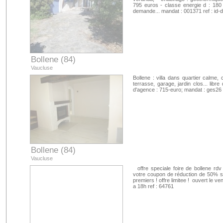
795 euros - classe energie d : 180 
demande... mandat : 001371 ref : i
Bollene (84)
Vaucluse
Bollene : villa dans quartier calme,
terrasse, garage, jardin clos... libre
d'agence : 715-euro; mandat : ges26 
Bollene (84)
Vaucluse
offre speciale foire de bollene rdv
votre coupon de réduction de 50% su
premiers ! offre limitee ! ouvert le 
a 18h ref : 64761