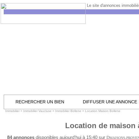
Le site d'annonces immobilièr
RECHERCHER UN BIEN
DIFFUSER UNE ANNONCE
Immobilier
>
Immobilier Vaucluse
>
Immobilier Bollene
>
Location Maison Bollene
Location de maison 
84 annonces
disponibles aujourd'hui à 15:40 sur
D
MAISONS-PROVE