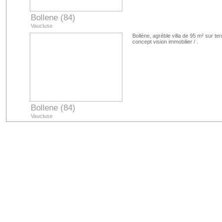
Bollene (84)
Vaucluse
Bollène, agréble villa de 95 m² sur terr
concept vision immobilier / .
Bollene (84)
Vaucluse