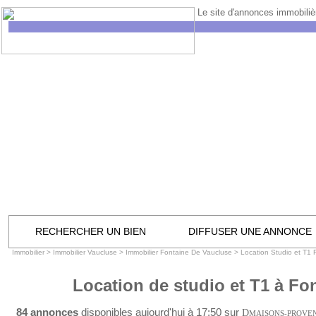
Le site d'annonces immobilièr
RECHERCHER UN BIEN
DIFFUSER UNE ANNONCE
Immobilier
>
Immobilier Vaucluse
>
Immobilier Fontaine De Vaucluse
>
Location Studio et T1
Location de studio et T1 à Fo
84 annonces
disponibles aujourd'hui à 17:50 sur
D
MAISONS-PROVE