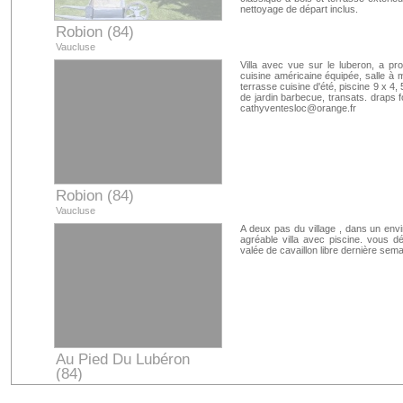
nettoyage de départ inclus.
Robion (84)
Vaucluse
Villa avec vue sur le luberon, a pro
cuisine américaine équipée, salle à 
terrasse cuisine d'été, piscine 9 x 4
de jardin barbecue, transats. draps fo
cathyventesloc@orange.fr
Robion (84)
Vaucluse
A deux pas du village , dans un env
agréable villa avec piscine. vous d
valée de cavaillon libre dernière sema
Au Pied Du Lubéron
(84)
Vaucluse