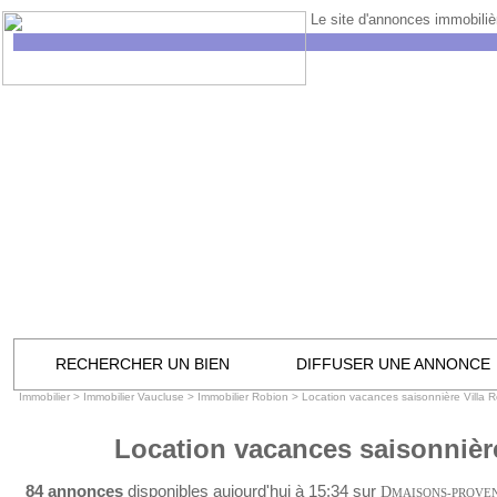
Le site d'annonces immobilièr
RECHERCHER UN BIEN
DIFFUSER UNE ANNONCE
Immobilier
>
Immobilier Vaucluse
>
Immobilier Robion
>
Location vacances saisonnière Villa 
Location vacances saisonnière
84 annonces
disponibles aujourd'hui à 15:34 sur
D
MAISONS-PROVE