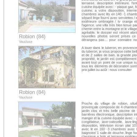
terrasse. description intérieure. l
cuisine équipée avec: - plaque gaz, fou
cuisine. a votre disposition, intern
chambres avec lits en 140 -1 chambre
séparé linge fourni avec serviettes / 
extérieure ombragée / tv orange et
l'agence. une villa très bien tenue p
chemin entre la montagne et le village
agréable. le dossier est récent alor
Robion (84)
nouvelles photos seront prises ce 
dérangera pas… pour connaitre nos 
Vaucluse
envoyez nous un mail avec vos da
revevrez rapidement notre sélection
A louer dans le luberon, en provence,
du luberon, je vous propose cette b
pensez également a votre assurance 
et de 2 salles de bain. la grande pi
site adar
propriété, le jardin est complètement
avant tout un point de vue unique sur
tous les éléments de décoration sont 
prix:juillet ou août : nous consulter
Robion (84)
Vaucluse
Proche du village de robion, sit
provençale composée de 4 chambres,
jardin clos et très belle piscine 
barrières électronique. description i
manger et la cuisine équipée avec: - p
congélateur, lave-vaisselle. lave-
disposition, télévision écran plat 
avec lit en 160 -3 chambres avec l
baignoire/ 1 salle de douche. linge fo
classique a bois et terrasse extérieu