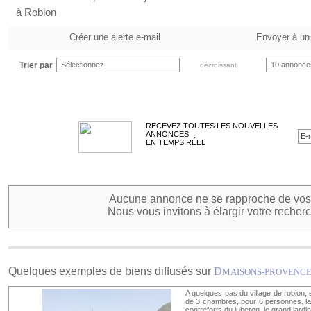
à Robion
Créer une alerte e-mail
Envoyer à un
Trier par
Sélectionnez
10 annonce
décroissant
RECEVEZ TOUTES LES NOUVELLES
ANNONCES
EN TEMPS RÉEL
Aucune annonce ne se rapproche de vos 
Nous vous invitons à élargir votre recherc
Quelques exemples de biens diffusés sur
D
MAISONS-PROVENC
A quelques pas du village de robion, 
de 3 chambres, pour 6 personnes. la 
contreforts du luberon. le grand jardi