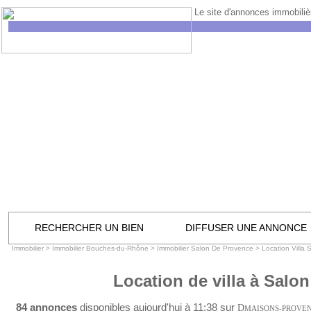
Le site d'annonces immobilièr
RECHERCHER UN BIEN
DIFFUSER UNE ANNONCE
Immobilier
>
Immobilier Bouches-du-Rhône
>
Immobilier Salon De Provence
>
Location Villa
Location de villa à Salo
84 annonces
disponibles aujourd'hui à 11:38 sur
D
MAISONS-PROVE