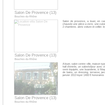
Salon De Provence (13)
Bouches-du-Rhône
Salon de provence, a louer, en c
chausée une pièce a vivre, une cuisi
2 chambres. abris voiture et cellier. 
Salon De Provence (13)
Bouches-du-Rhône
A louer, salon centre ville, maison t
hall d'entrée, un salon/séjour avec
semi équipée, une buanderie, à l'éta
de bains, un dressing. terrasse, jard
janvier 2013 loyer 1400 € honoraires
Salon De Provence (13)
Bouches-du-Rhône