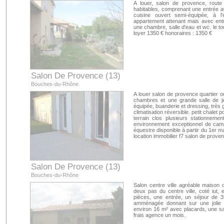
A louer, salon de provence, route
habitables, comprenant une entrée 
cuisine ouvert semi-équipée, à l
appartement attenant mais avec ent
une chambre, salle d'eau et wc. le to
loyer 1350 € honoraires : 1350 €
Salon De Provence (13)
Bouches-du-Rhône
A louer salon de provence quartier ou
chambres et une grande salle de je
équipée, buanderie et dressing, très 
climatisation réversible. petit chalet 
terrain clos plusieurs stationneme
environnement exceptionnel de camp
équestre disponible à partir du 1er m
location immobilier f7 salon de prove
Salon De Provence (13)
Bouches-du-Rhône
Salon centre ville agréable maison 
deux pas du centre ville, coté iut
pièces, une entrée, un séjour de 3
amménagée donnant sur une jolie
environ 16 m² avec placards, une sal
frais agence un mois.