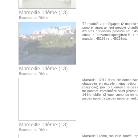
Marseille 14ème (13)
Bouches-du-Rhône
T2 meublé vue dégagée t2 meublé v
sonore, appartement meublé chauffag
d'autres conditions possible ref :
email :
stevemonique@free.fr
/
mandat : 45293 ref : 45293mx
Marseille 14ème (13)
Bouches-du-Rhône
Marseille 13014 dans résidence sem
chaussée en excellent état, séjour
(baignoire). prix: 533 euros charges 
ttc contact: immobilière saint jérome
14 immobilier t2 louer annonce immo
pièces appart 2 pièces appartement t
Marseille 14ème (13)
Bouches-du-Rhône
Marseille 14ème, rue louis rouffé , a