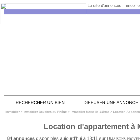
Le site d'annonces immobilièr
RECHERCHER UN BIEN
DIFFUSER UNE ANNONCE
Immobilier
>
Immobilier Bouches-du-Rhône
>
Immobilier Marseille 14ème
>
Location Appartem
Location d'appartement à 
84 annonces
disponibles aujourd'hui à 18:11 sur
D
MAISONS-PROVE