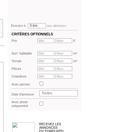
0 km
Étendre à
aux alentours
CRITÈRES OPTIONNELS
Prix
€
Surf. habitable
m²
Terrain
m²
Pièces
Chambres
Avec piscine
Toutes
Date d'annonce
Avec photo
uniquement
RECEVEZ LES
ANNONCES
EN TEMPS RÉEL