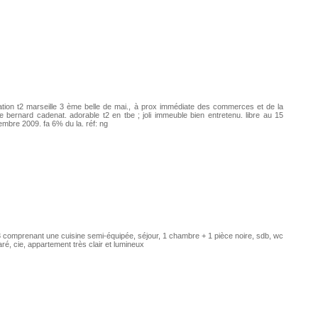
tion t2 marseille 3 ème belle de mai., à prox immédiate des commerces et de la
e bernard cadenat. adorable t2 en tbe ; joli immeuble bien entretenu. libre au 15
mbre 2009. fa 6% du la. réf: ng
 comprenant une cuisine semi-équipée, séjour, 1 chambre + 1 pièce noire, sdb, wc
ré, cie, appartement très clair et lumineux