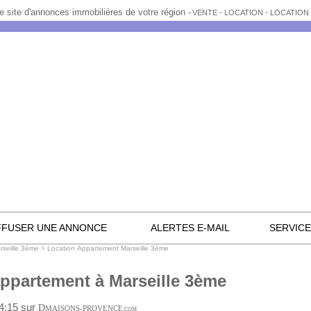
e site d'annonces immobilières de votre région -
VENTE - LOCATION - LOCATIO
FFUSER UNE ANNONCE
ALERTES E-MAIL
SERVIC
rseille 3ème
>
Location Appartement Marseille 3ème
appartement à Marseille 3ème
14:15 sur
D
MAISONS-PROVENCE
.COM