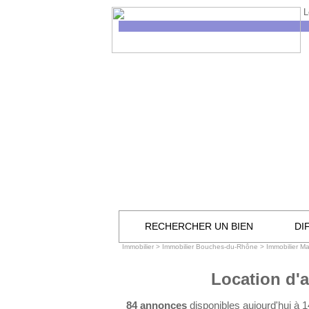
L
RECHERCHER UN BIEN
DI
Immobilier
>
Immobilier Bouches-du-Rhône
>
Immobilier Ma
Location d'
84 annonces
disponibles aujourd'hui à 