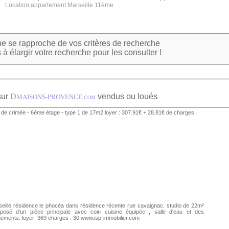
Location appartement Marseille 11ème
 se rapproche de vos critères de recherche
à élargir votre recherche pour les consulter !
sur
D
vendus ou loués
MAISONS-PROVENCE
.COM
de crimée - 6ème étage - type 1 de 17m2 loyer : 307.91€ + 28.81€ de charges
eille résidence le phocéa dans résidence récente rue cavaignac, studio de 22m²
posé d'un pièce principale avec coin cuisine équipée , salle d'eau et des
ements. loyer: 369 charges : 30 www.isp-immobilier.com