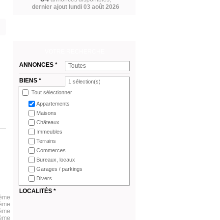
dernier ajout lundi 03 août 2026
VOTRE RECHERCHE
ANNONCES *
Toutes
BIENS *
1
sélection(s)
Tout sélectionner
Appartements
Maisons
Châteaux
Immeubles
Terrains
Commerces
Bureaux, locaux
Garages / parkings
Divers
LOCALITÉS *
2ème
3ème
4ème
5ème