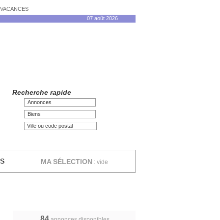
N VACANCES
07 août 2026
Recherche rapide
Annonces
Biens
ES
MA SÉLECTION
:
vide
84
annonces disponibles,