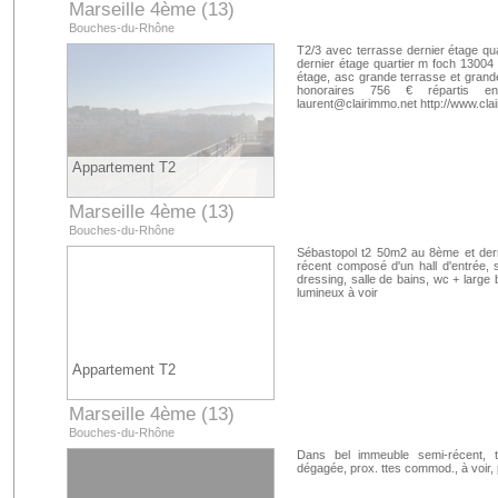
Marseille 4ème (13)
Bouches-du-Rhône
T2/3 avec terrasse dernier étage qua
dernier étage quartier m foch 13004 
étage, asc grande terrasse et grand
honoraires 756 € répartis entr
laurent@clairimmo.net
http://www.cla
Appartement T2
Marseille 4ème (13)
Bouches-du-Rhône
Sébastopol t2 50m2 au 8ème et der
récent composé d'un hall d'entrée, 
dressing, salle de bains, wc + large
lumineux à voir
Appartement T2
Marseille 4ème (13)
Bouches-du-Rhône
Dans bel immeuble semi-récent, t
dégagée, prox. ttes commod., à voir, pl