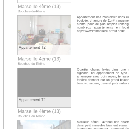
Marseille 4ème (13)
Bouches-du-Rhône
Appartement bas montolivet dans ru
équipée, chambre de 11m², rangement
atente. pour de plus amples rensei
nombreux appartements en locati
http://www.immobiliere-arthur.com/
Appartement T2
Marseille 4ème (13)
Bouches-du-Rhône
Quartier chutes lavies dans une r
digicode, bel appartement de type 
aménagée avec coin repas, terrasse
fenêtre donnant sur un grand balco
bain, wc séparé, cave et jardin arbor
Appartement T2
Marseille 4ème (13)
Bouches-du-Rhône
Marseille 4ème - avenue des chartr
dans petit immeuble bien entretenu
étage sans ascenceur , composé d'u