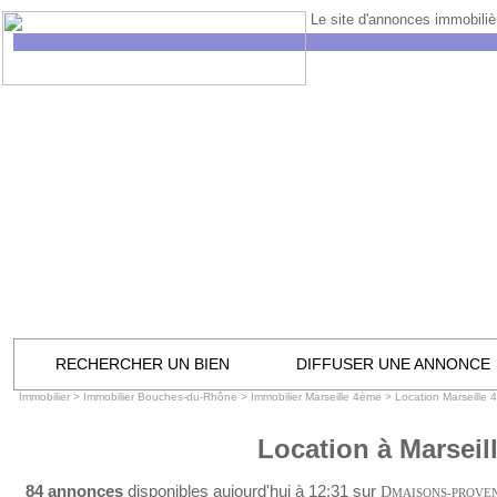
Le site d'annonces immobilièr
RECHERCHER UN BIEN
DIFFUSER UNE ANNONCE
Immobilier
>
Immobilier Bouches-du-Rhône
>
Immobilier Marseille 4ème
>
Location Marseille
Location à Marseil
84 annonces
disponibles aujourd'hui à 12:31 sur
D
MAISONS-PROVE