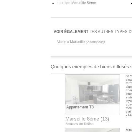
Location Marseille 5ème
VOIR ÉGALEMENT
LES AUTRES TYPES D
Vente à Marseille
(2 annonces)
Quelques exemples de biens diffusés 
Sec
sic
fer
d'u
cham
int
stat
loye
vo
Appartement T3
mar
clai
714
Marseille 8ème (13)
Bouches-du-Rhône
A lo