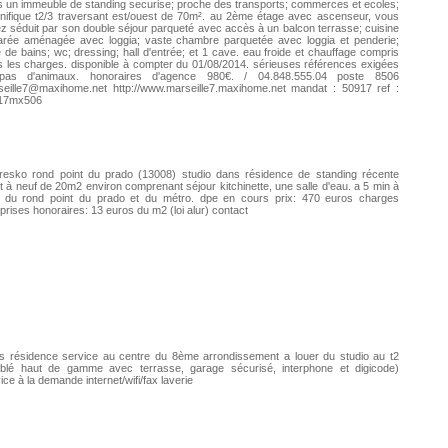
 un immeuble de standing securise; proche des transports; commerces et ecoles;
ifique t2/3 traversant est/ouest de 70m². au 2ème étage avec ascenseur, vous
z séduit par son double séjour parqueté avec accès à un balcon terrasse; cuisine
arée aménagée avec loggia; vaste chambre parquetée avec loggia et penderie;
e de bains; wc; dressing; hall d'entrée; et 1 cave. eau froide et chauffage compris
 les charges. disponible à compter du 01/08/2014. sérieuses références exigées
pas d'animaux. honoraires d'agence 980€. / 04.848.555.04 poste 8506
seille7@maxihome.net
http://www.marseille7.maxihome.net mandat : 50917 ref :
17mx506
resko rond point du prado (13008) studio dans résidence de standing récente
it à neuf de 20m2 environ comprenant séjour kitchinette, une salle d'eau. a 5 min à
d du rond point du prado et du métro. dpe en cours prix: 470 euros charges
rises honoraires: 13 euros du m2 (loi alur) contact
s résidence service au centre du 8ème arrondissement a louer du studio au t2
blé haut de gamme avec terrasse, garage sécurisé, interphone et digicode)
ice à la demande internet/wifi/fax laverie