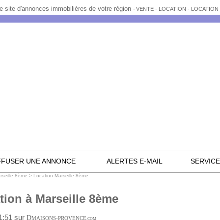
e site d'annonces immobilières de votre région -
VENTE - LOCATION - LOCATIO
FFUSER UNE ANNONCE
ALERTES E-MAIL
SERVIC
rseille 8ème
>
Location Marseille 8ème
tion à Marseille 8ème
11:51 sur
D
MAISONS-PROVENCE
.COM