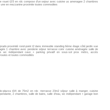
e rouet t2/3 en rdc compose d'un sejour avec cuisine us amenagee 2 chambres
 une en mezzanine proximite toutes commodites
prado proximité rond-point t2 dans immeuble standing 6ème étage côté jardin vue
agée 1 chambre avec penderie séjour terrasse coinr cuisine aménagée salle de
ns wc indépendant cave + parking privatif en sous-sol prox métro, accès
routes et toutes commodités
do-plazza t3/4 de 75m2 en rdc +terrasse 23m2 séjour salle à manger, cuisine
pendante, 2 chambres, salle de bains, salle d'eau, wc indépendant + garage bon