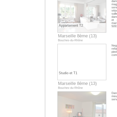
dans
magn
sere
sép
sall
dans
et 
mar
Appartement T2
509
Marseille 8ème (13)
Bouches-du-Rhône
Neg
refa
pie
comp
Studio et T1
Marseille 8ème (13)
Bouches-du-Rhône
Dan
meu
serv