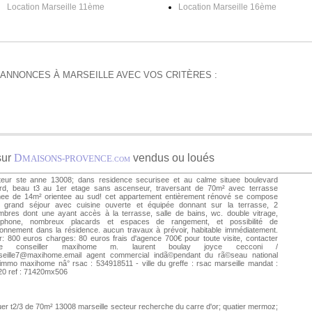
Location Marseille 11ème
Location Marseille 16ème
'ANNONCES À MARSEILLE AVEC VOS CRITÈRES :
sur
D
vendus ou loués
MAISONS-PROVENCE
.COM
teur ste anne 13008; dans residence securisee et au calme situee boulevard
ard, beau t3 au 1er etage sans ascenseur, traversant de 70m² avec terrasse
mee de 14m² orientee au sud! cet appartement entièrement rénové se compose
n grand séjour avec cuisine ouverte et équipée donnant sur la terrasse, 2
bres dont une ayant accès à la terrasse, salle de bains, wc. double vitrage,
erphone, nombreux placards et espaces de rangement, et possibilité de
ionnement dans la résidence. aucun travaux à prévoir, habitable immédiatement.
r: 800 euros charges: 80 euros frais d'agence 700€ pour toute visite, contacter
tre conseiller maxihome m. laurent boulay joyce cecconi /
seille7@maxihome.email
agent commercial indã©pendant du rã©seau national
rimmo maxihome nâ° rsac : 534918511 - ville du greffe : rsac marseille mandat :
20 ref : 71420mx506
uer t2/3 de 70m² 13008 marseille secteur recherche du carre d'or; quatier mermoz;