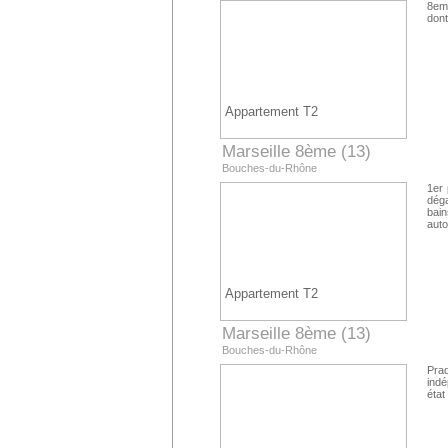
8em
dont
Appartement T2
Marseille 8ème (13)
Bouches-du-Rhône
1er 
dég
bai
auto
Appartement T2
Marseille 8ème (13)
Bouches-du-Rhône
Pra
indé
état