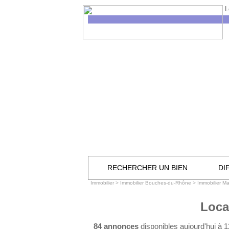
L
RECHERCHER UN BIEN
DI
Immobilier
>
Immobilier Bouches-du-Rhône
>
Immobilier Ma
Loca
84 annonces
disponibles aujourd'hui à 