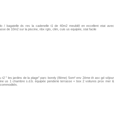
do / bagatelle ds res la cadenelle t1 de 40m2 meublél en excellent etat avec
asse de 10m2 sur la piscine, nbx rgts, clim, cuis us equipée, stat facile
 t2 " les jardins de la plage" parc borely (8ème) 5om² env 2ème ét asc gd séjour
ine us 1 chambre s.d.b. équipée penderie terrasse + box 2 voitures prox mer &
 commodités.