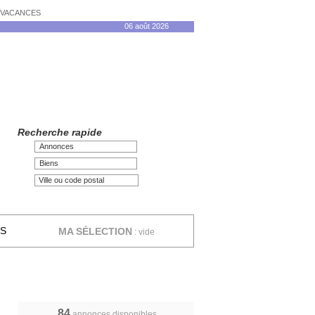
N VACANCES
06 août 2026
Recherche rapide
Annonces
Biens
ES
MA SÉLECTION
:
vide
84
annonces disponibles,