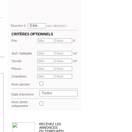
0 km
Étendre à
aux alentours
CRITÈRES OPTIONNELS
Prix
€
Surf. habitable
m²
Terrain
m²
Pièces
Chambres
Avec piscine
Toutes
Date d'annonce
Avec photo
uniquement
RECEVEZ LES
ANNONCES
EN TEMPS RÉEL